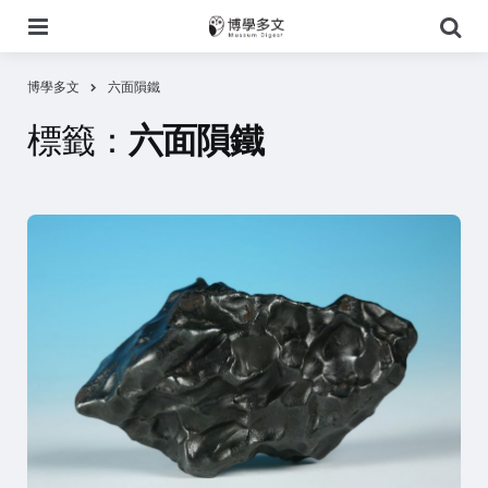
選
搜
單
尋
博學多文
六面隕鐵
標籤：
六面隕鐵