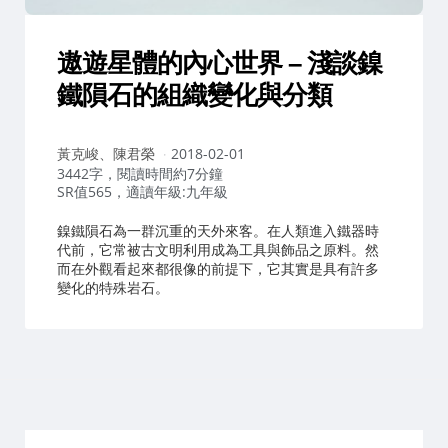
遨遊星體的內心世界 – 淺談鎳
鐵隕石的組織變化與分類
作
黃克峻、陳君榮
2018-02-01
者：
3442字，閱讀時間約7分鐘
SR值565，適讀年級:九年級
鎳鐵隕石為一群沉重的天外來客。在人類進入鐵器時
代前，它常被古文明利用成為工具與飾品之原料。然
而在外觀看起來都很像的前提下，它其實是具有許多
變化的特殊岩石。