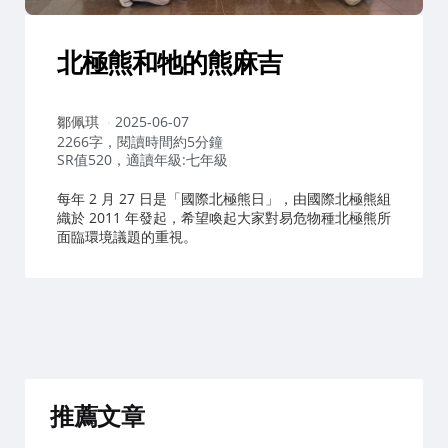
北極熊和牠的熊麻吉
作
鄒佩琪
2025-06-07
者：
2266字，閱讀時間約5分鐘
SR值520，適讀年級:七年級
每年 2 月 27 日是「國際北極熊日」，由國際北極熊組
織於 2011 年發起，希望喚起大家對易危物種北極熊所
面臨環境議題的重視。
推薦文章