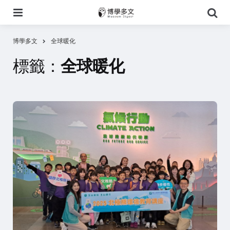
選
搜
單
尋
博學多文
全球暖化
標籤：
全球暖化