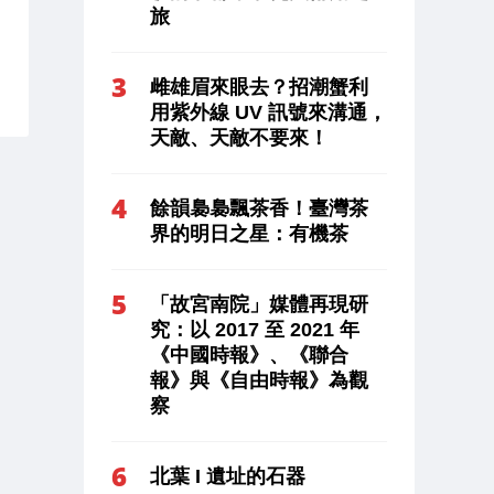
旅
雌雄眉來眼去？招潮蟹利
用紫外線 UV 訊號來溝通，
天敵、天敵不要來！
餘韻裊裊飄茶香！臺灣茶
界的明日之星：有機茶
「故宮南院」媒體再現研
究：以 2017 至 2021 年
《中國時報》、《聯合
報》與《自由時報》為觀
察
北葉 I 遺址的石器