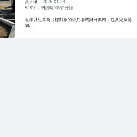
作
黃于琳
2026-01-23
者：
523字，閱讀時間約2分鐘
近年以兒童為目標對象的公共場域與日俱增，包含兒童博
物...