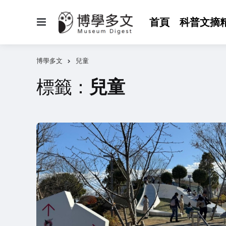
選
首頁
科普文摘
單
博學多文
兒童
標籤：
兒童