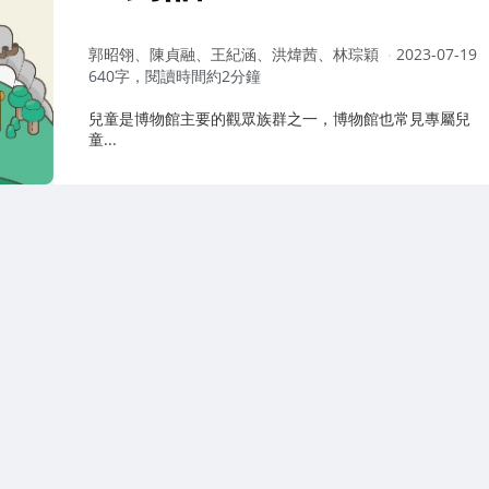
作
郭昭翎、陳貞融、王紀涵、洪煒茜、林琮穎
2023-07-19
者：
640字，閱讀時間約2分鐘
兒童是博物館主要的觀眾族群之一，博物館也常見專屬兒
童...