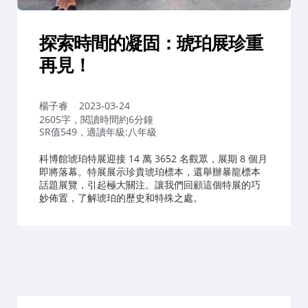
探索時間的凝固：琥珀展珍重
再見！
作
楊子睿
2023-03-24
者：
2605字，閱讀時間約6分鐘
SR值549，適讀年級:八年級
科博館琥珀特展迎接 14 萬 3652 名觀眾，展期 8 個月
即將落幕。特展展示珍貴琥珀標本，還舉辦暴龍標本
話題展覽，引起極大關注。讓我們回顧這個特展的巧
妙佈置，了解琥珀的歷史和特殊之處。