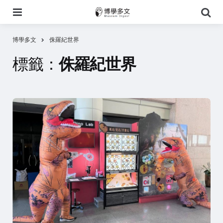
選
搜
單
尋
博學多文
侏羅紀世界
標籤：
侏羅紀世界