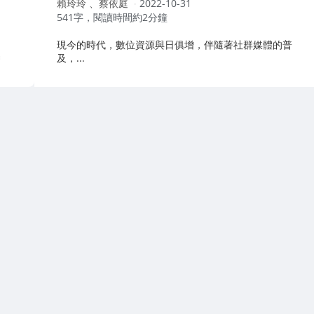
作
賴玲玲 、蔡依庭
2022-10-31
者：
541字，閱讀時間約2分鐘
現今的時代，數位資源與日俱增，伴隨著社群媒體的普
及，...