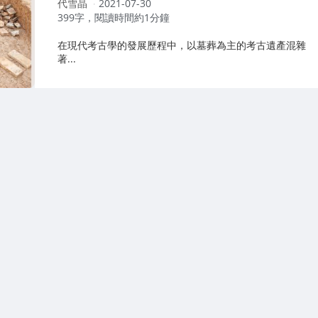
作
代雪晶
2021-07-30
者：
399字，閱讀時間約1分鐘
在現代考古學的發展歷程中，以墓葬為主的考古遺產混雜
著...