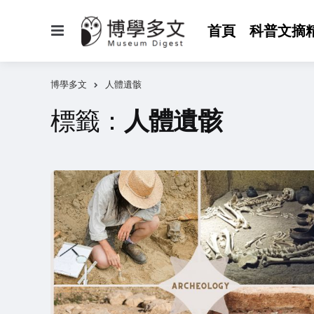
選
首頁
科普文摘
單
博學多文
人體遺骸
標籤：
人體遺骸