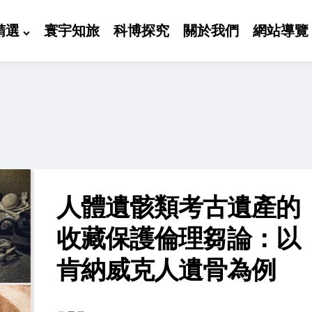
精選
寰宇知旅
科博探究
關於我們
網站導覽
人體遺骸類考古遺產的
收藏保護倫理芻論：以
肯納威克人遺骨為例