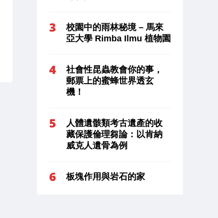
校園中的雨林秘境 – 馬來
亞大學 Rimba Ilmu 植物園
社會性昆蟲教會你的事，
郵票上的蜜蜂世界透玄
機！
人體遺骸類考古遺產的收
藏保護倫理芻論：以肯納
威克人遺骨為例
板塊作用與岩石的家