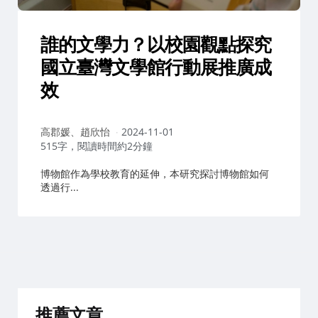
誰的文學力？以校園觀點探究
國立臺灣文學館行動展推廣成
效
作
高郡媛、趙欣怡
2024-11-01
者：
515字，閱讀時間約2分鐘
博物館作為學校教育的延伸，本研究探討博物館如何
透過行...
推薦文章