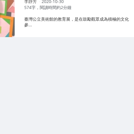
作
李靜芳
2020-10-30
者：
574字，閱讀時間約2分鐘
臺灣公立美術館的教育展，是在鼓勵觀眾成為積極的文化
參...