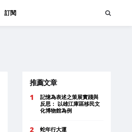
搜
訂閱
尋
推薦文章
記憶為表述之策展實踐與
反思： 以雄江庫區移民文
化博物館為例
蛇年行大運