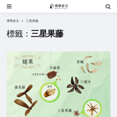
選
搜
單
尋
博學多文
三星果藤
標籤：
三星果藤