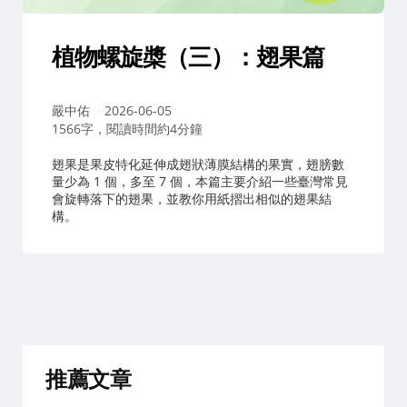
植物螺旋槳（三）：翅果篇
作
嚴中佑
2026-06-05
者：
1566字，閱讀時間約4分鐘
翅果是果皮特化延伸成翅狀薄膜結構的果實，翅膀數
量少為 1 個，多至 7 個，本篇主要介紹一些臺灣常見
會旋轉落下的翅果，並教你用紙摺出相似的翅果結
構。
推薦文章