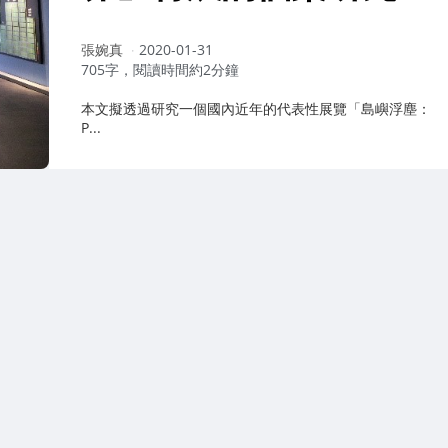
作
張婉真
2020-01-31
者：
705字，閱讀時間約2分鐘
本文擬透過研究一個國內近年的代表性展覽「島嶼浮塵：
P...