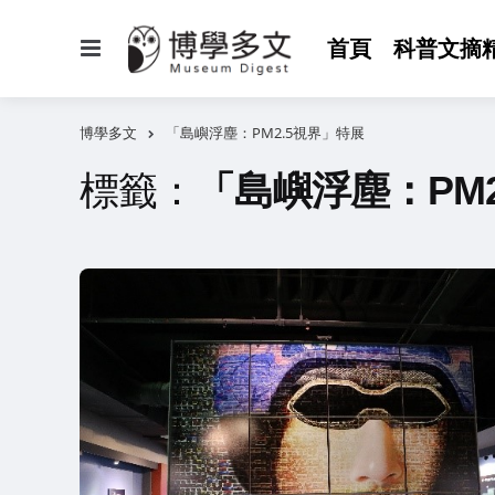
選
首頁
科普文摘
單
博學多文
「島嶼浮塵：PM2.5視界」特展
標籤：
「島嶼浮塵：PM