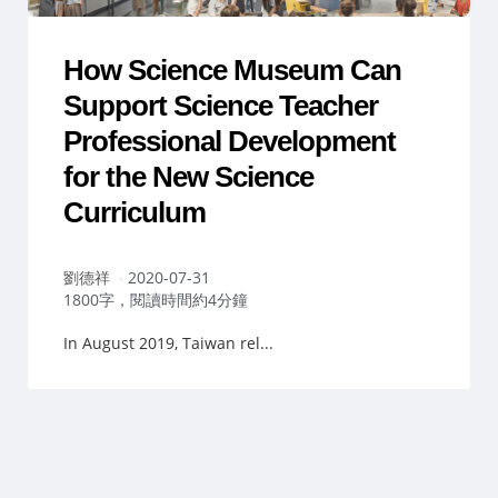
How Science Museum Can
Support Science Teacher
Professional Development
for the New Science
Curriculum
作
劉德祥
2020-07-31
者：
1800字，閱讀時間約4分鐘
In August 2019, Taiwan rel...