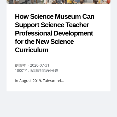
How Science Museum Can
Support Science Teacher
Professional Development
for the New Science
Curriculum
作
劉德祥
2020-07-31
者：
1800字，閱讀時間約4分鐘
In August 2019, Taiwan rel...