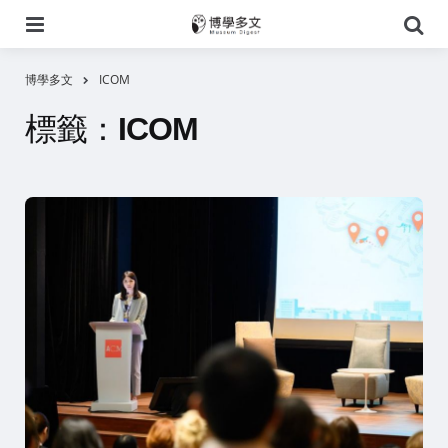
選
搜
單
尋
博學多文
ICOM
標籤：
ICOM