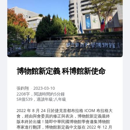
博物館新定義 科博館新使命
作
張鈞翔
2023-03-10
者：
2208字，閱讀時間約5分鐘
SR值539，適讀年級:八年級
2022 年 8 月 24 日於捷克首都布拉格 ICOM 布拉格大
會，經由與會委員的修正與表決，博物館新定義最終
版本終於出爐！隨即中華民國博物館學會邀集博物館
專家進行翻譯，博物館新定義中文版在 2022 年 12 月