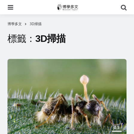
選
搜
單
尋
博學多文
3D掃描
標籤：
3D掃描