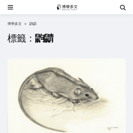
選
搜
單
尋
博學多文
鼩鼱
標籤：
鼩鼱