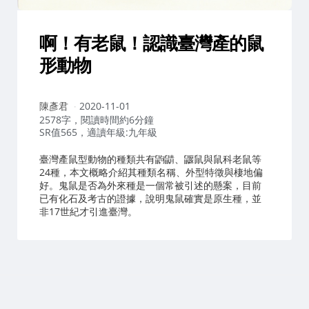
啊！有老鼠！認識臺灣產的鼠
形動物
作
陳彥君
2020-11-01
者：
2578字，閱讀時間約6分鐘
SR值565，適讀年級:九年級
臺灣產鼠型動物的種類共有鼩鼱、鼴鼠與鼠科老鼠等
24種，本文概略介紹其種類名稱、外型特徵與棲地偏
好。鬼鼠是否為外來種是一個常被引述的懸案，目前
已有化石及考古的證據，說明鬼鼠確實是原生種，並
非17世紀才引進臺灣。