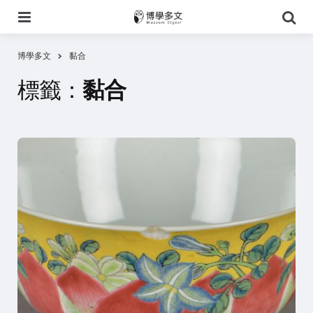
選
搜
單
尋
博學多文
黏合
標籤：
黏合