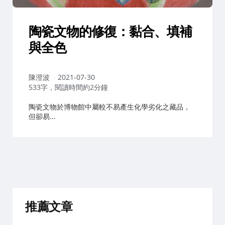
陶瓷文物的修復：黏合、填補
與全色
作
陳澄波
2021-07-30
者：
533字，閱讀時間約2分鐘
陶瓷文物於博物館中屬較不易產生化學劣化之藏品，
但卻易...
推薦文章