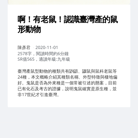
啊！有老鼠！認識臺灣產的鼠
形動物
作
陳彥君
2020-11-01
者：
2578字，閱讀時間約6分鐘
SR值565，適讀年級:九年級
臺灣產鼠型動物的種類共有鼩鼱、鼴鼠與鼠科老鼠等
24種，本文概略介紹其種類名稱、外型特徵與棲地偏
好。鬼鼠是否為外來種是一個常被引述的懸案，目前
已有化石及考古的證據，說明鬼鼠確實是原生種，並
非17世紀才引進臺灣。