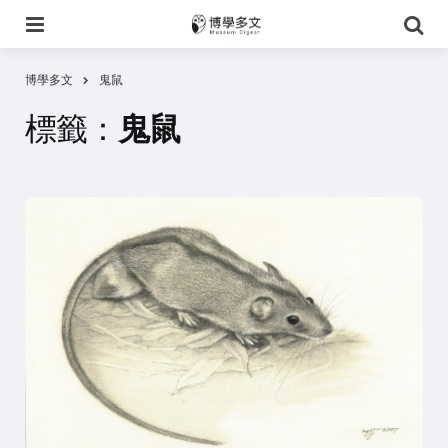
選
搜
單
尋
博學多文
鬼鼠
標籤：
鬼鼠