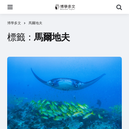
選
搜
單
尋
博學多文
馬爾地夫
標籤：
馬爾地夫