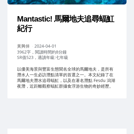
Mantastic! 馬爾地夫追尋蝠魟
紀行
作
黃興倬
2024-04-01
者：
3962字，閱讀時間約8分鐘
SR值523，適讀年級:七年級
以優美海景與豐富生態聞名全球的馬爾地夫，是所有
潛水人一生必訪潛點清單的首選之一。本文紀錄了在
馬爾地夫潛水追尋蝠魟，以及在著名潛點 Fesdu 潟湖
夜潛，近距離觀察蝠魟群攝食浮游生物的奇妙經歷。