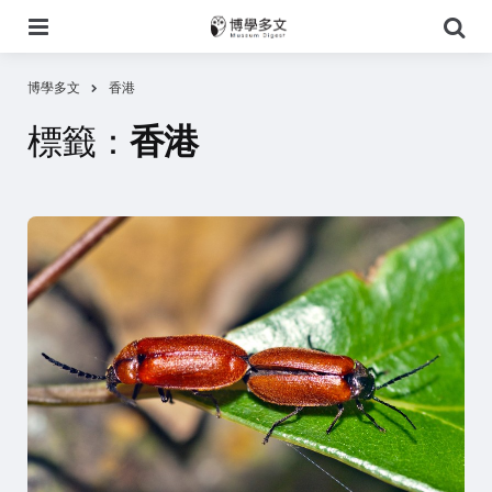
選
搜
單
尋
博學多文
香港
標籤：
香港