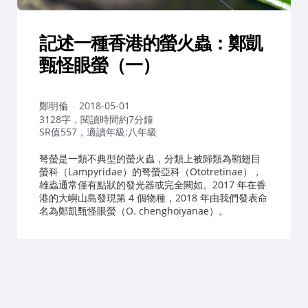
記述一種香港的螢火蟲：鄭凱
甄怪眼螢（一）
作
鄭明倫
2018-05-01
者：
3128字，閱讀時間約7分鐘
SR值557，適讀年級:八年級
弩螢是一類不典型的螢火蟲，分類上被歸類為鞘翅目
螢科（Lampyridae）的弩螢亞科（Ototretinae），
雄蟲通常僅有點狀的發光器或完全闕如。2017 年在香
港的大嶼山島發現第 4 個物種，2018 年由我們發表命
名為鄭凱甄怪眼螢（O. chenghoiyanae）。