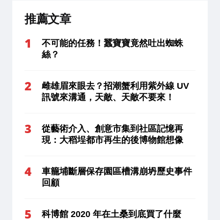
推薦文章
不可能的任務！蠶寶寶竟然吐出蜘蛛
絲？
雌雄眉來眼去？招潮蟹利用紫外線 UV
訊號來溝通，天敵、天敵不要來！
從藝術介入、創意市集到社區記憶再
現：大稻埕都市再生的後博物館想像
車籠埔斷層保存園區槽溝崩坍歷史事件
回顧
科博館 2020 年在土桑到底買了什麼