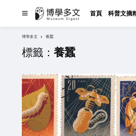
選
首頁
科普文摘
單
博學多文
養蠶
標籤：
養蠶