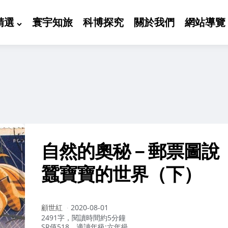
精選
寰宇知旅
科博探究
關於我們
網站導覽
自然的奧秘－郵票圖說
蠶寶寶的世界（下）
作
顧世紅
2020-08-01
者：
2491字，閱讀時間約5分鐘
SR值518，適讀年級:六年級