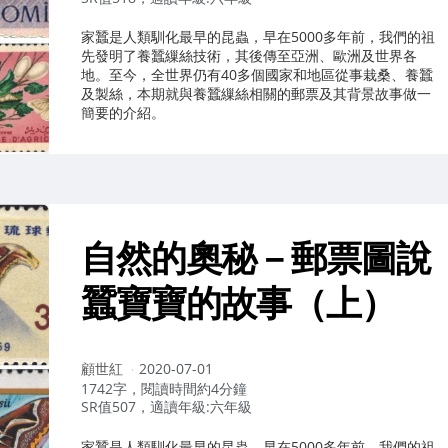
家蠶是人類馴化最早的昆蟲，早在5000多年前，我們的祖
先發明了養蠶繅絲技術，其後傳至亞洲、歐洲及世界各
地。至今，全世界仍有40多個國家和地區從事栽桑、養蠶
及製絲，本期就與養蠶繅絲相關的郵票及其背景故事做一
簡要的介紹。
自然的奧秘－郵票圖說
蠶寶寶的故事（上）
作
顧世紅
2020-07-01
者：
1742字，閱讀時間約4分鐘
SR值507，適讀年級:六年級
家蠶是人類馴化最早的昆蟲，早在5000多年前，我們的祖