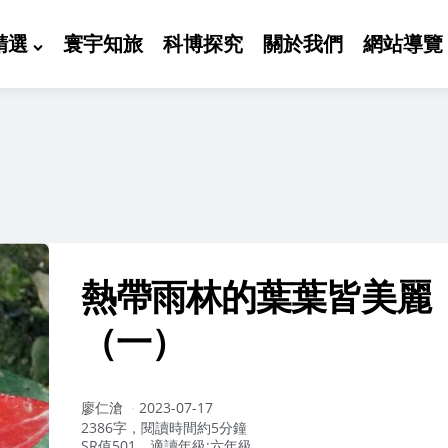
精選
寰宇知旅
科博探究
關於我們
網站導覽
熱帶雨林的葉葉皆美麗
（一）
作
廖仁滄
2023-07-17
者：
2386字，閱讀時間約5分鐘
SR值501，適讀年級:六年級