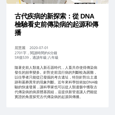
古代疾病的新探索：從 DNA
檢驗看史前傳染病的起源和傳
播
作
屈慧麗
2020-07-01
者：
2701字，閱讀時間約6分鐘
SR值539，適讀年級:八年級
隨著史前人類進入新石器時代，人畜共存使得傳染病
發生的頻率變多。針對史前流行病的判斷較為困難，
以往學者只能從已發掘的考古遺址，特別針對出土遺
跡和墓葬異常的現象判斷。近年來科學技術如DNA檢
驗的快速發展，讓科學家也可以從人類遺骸中獲取古
代傳染病的病原體基因組，這提供新管道讓人們能從
實證的角度探究古代傳染病的起源與傳播。