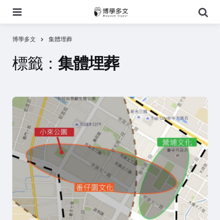
選
搜
單
尋
博學多文
集體埋葬
標籤：
集體埋葬