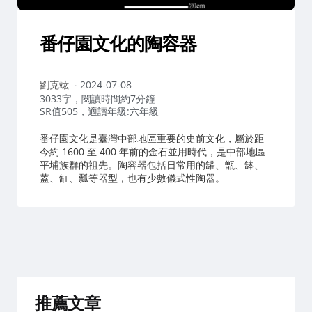
番仔園文化的陶容器
作
劉克竑
2024-07-08
者：
3033字，閱讀時間約7分鐘
SR值505，適讀年級:六年級
番仔園文化是臺灣中部地區重要的史前文化，屬於距
今約 1600 至 400 年前的金石並用時代，是中部地區
平埔族群的祖先。陶容器包括日常用的罐、甑、缽、
蓋、缸、瓢等器型，也有少數儀式性陶器。
推薦文章