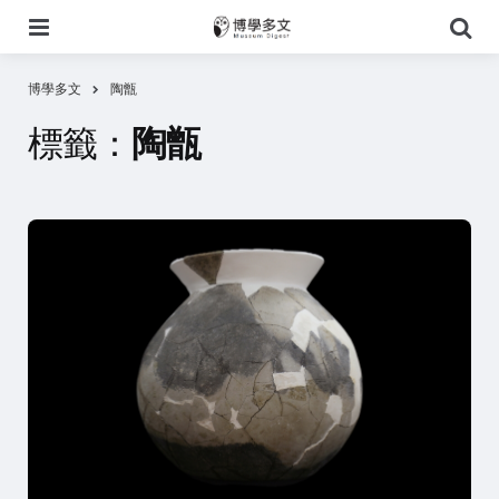
選
搜
單
尋
博學多文
陶甑
標籤：
陶甑