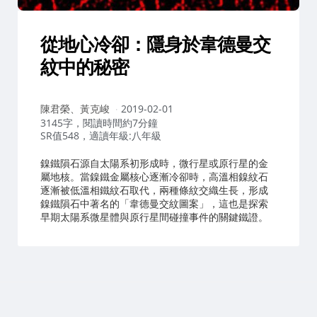
從地心冷卻：隱身於韋德曼交
紋中的秘密
作
陳君榮、黃克峻
2019-02-01
者：
3145字，閱讀時間約7分鐘
SR值548，適讀年級:八年級
鎳鐵隕石源自太陽系初形成時，微行星或原行星的金
屬地核。當鎳鐵金屬核心逐漸冷卻時，高溫相鎳紋石
逐漸被低溫相鐵紋石取代，兩種條紋交織生長，形成
鎳鐵隕石中著名的「韋德曼交紋圖案」，這也是探索
早期太陽系微星體與原行星間碰撞事件的關鍵鐵證。