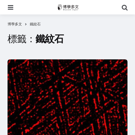
選
搜
單
尋
博學多文
鐵紋石
標籤：
鐵紋石