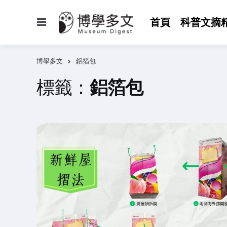
選
首頁
科普文摘
單
博學多文
鋁箔包
標籤：
鋁箔包