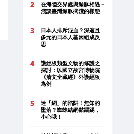
在海陸交界處與鯨豚相遇 –
淺談臺灣鯨豚擱淺的樣態
日本人排斥混血？深邃且
多元的日本人基因組成反
思
護經板類型文物的修護之
探討：以國立故宮博物院
《清文全藏經》外護經板
為例
迷「網」的陷阱！無知的
墜落？蜘蛛結網黏踢踢，
小心哦！