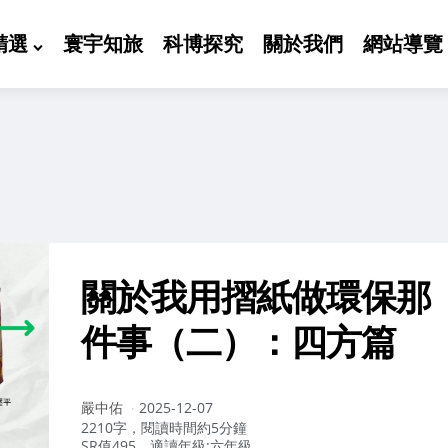
精選
寰宇知旅
科博探究
關於我們
網站導覽
關於我用摺紙做環保那
件事（二）：四方篇
作
嚴中佑
2025-12-07
者：
2210字，閱讀時間約5分鐘
SR值495，適讀年級:六年級