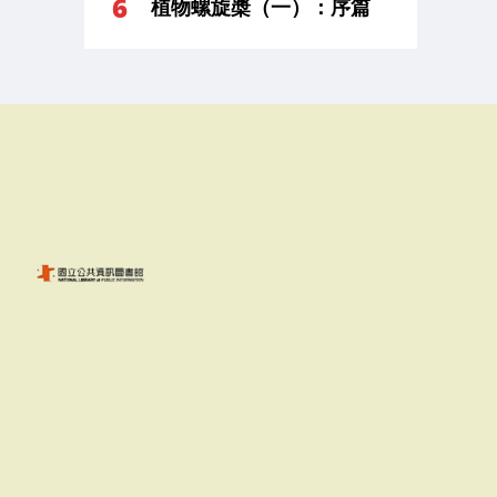
植物螺旋槳（一）：序篇