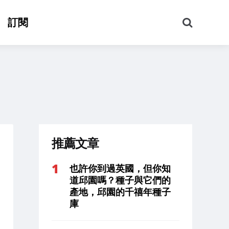
搜
訂閱
尋
推薦文章
也許你到過英國，但你知
道邱園嗎？種子與它們的
產地，邱園的千禧年種子
庫