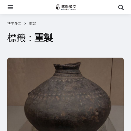
選
搜
單
尋
博學多文
重製
標籤：
重製