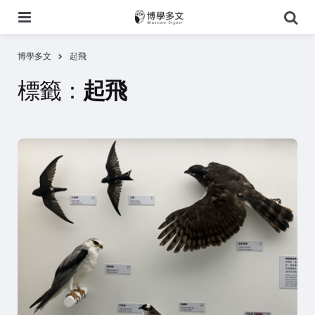
選
搜
單
尋
博學多文
起飛
標籤：
起飛