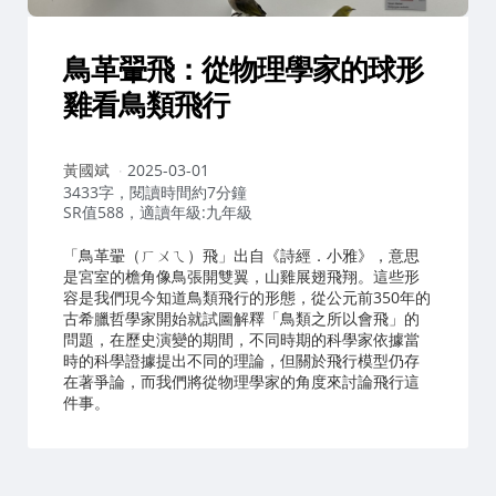
鳥革翬飛：從物理學家的球形
雞看鳥類飛行
作
黃國斌
2025-03-01
者：
3433字，閱讀時間約7分鐘
SR值588，適讀年級:九年級
「鳥革翬（ㄏㄨㄟ）飛」出自《詩經．小雅》，意思
是宮室的檐角像鳥張開雙翼，山雞展翅飛翔。這些形
容是我們現今知道鳥類飛行的形態，從公元前350年的
古希臘哲學家開始就試圖解釋「鳥類之所以會飛」的
問題，在歷史演變的期間，不同時期的科學家依據當
時的科學證據提出不同的理論，但關於飛行模型仍存
在著爭論，而我們將從物理學家的角度來討論飛行這
件事。