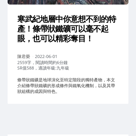
寒武紀地層中你意想不到的特
產！條帶狀鐵礦可以毫不起
眼，也可以精彩奪目！
作
陳君榮
2022-06-01
者：
2559字，閱讀時間約6分鐘
SR值588，適讀年級:九年級
條帶狀鐵礦是地球演化至特定階段的獨特產物，本文
介紹條帶狀鐵礦的形成條件與鐵氧化機制，以及其帶
狀組構的成因與特色。