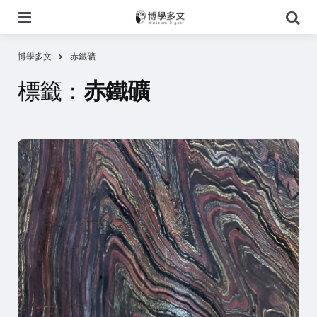
選
搜
單
尋
博學多文
赤鐵礦
標籤：
赤鐵礦