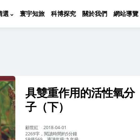
精選
寰宇知旅
科博探究
關於我們
網站導覽
具雙重作用的活性氧分
子（下）
作
顧世紅
2018-04-01
者：
2269字，閱讀時間約5分鐘
SR值569，適讀年級:九年級