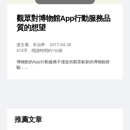
觀眾對博物館App行動服務品
質的想望
作
湛文甫、辛治寧
2017-04-28
者：
414字，閱讀時間約1分鐘
博物館的App行動服務不僅提供觀眾嶄新的博物館經
驗，...
推薦文章