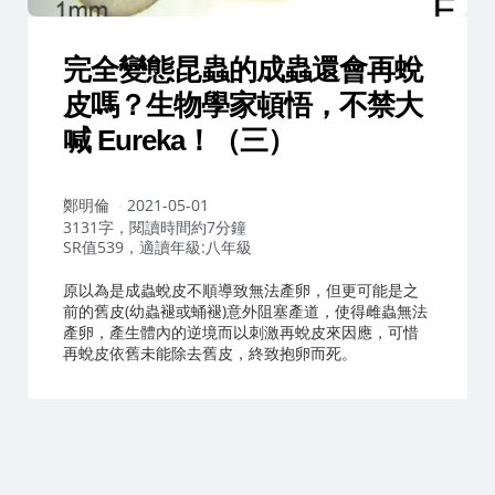
完全變態昆蟲的成蟲還會再蛻
皮嗎？生物學家頓悟，不禁大
喊 Eureka！（三）
作
鄭明倫
2021-05-01
者：
3131字，閱讀時間約7分鐘
SR值539，適讀年級:八年級
原以為是成蟲蛻皮不順導致無法產卵，但更可能是之
前的舊皮(幼蟲褪或蛹褪)意外阻塞產道，使得雌蟲無法
產卵，產生體內的逆境而以刺激再蛻皮來因應，可惜
再蛻皮依舊未能除去舊皮，終致抱卵而死。