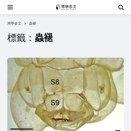
選
搜
單
尋
博學多文
蟲褪
標籤：
蟲褪