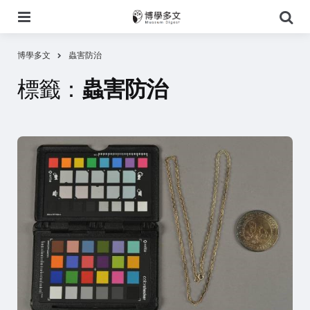
選
搜
單
尋
博學多文
蟲害防治
標籤：
蟲害防治