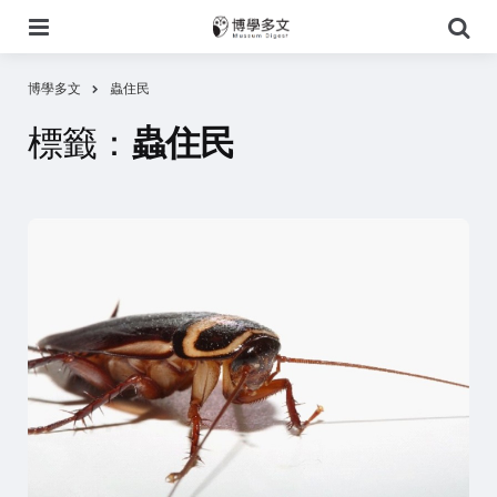
選
搜
單
尋
博學多文
蟲住民
標籤：
蟲住民