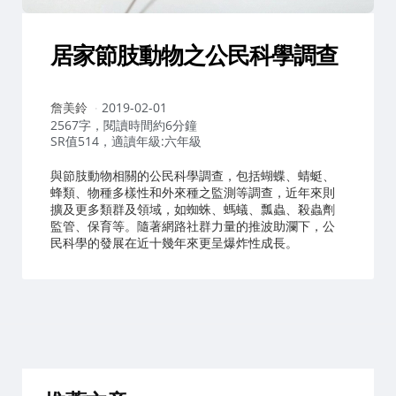
居家節肢動物之公民科學調查
作
詹美鈴
2019-02-01
者：
2567字，閱讀時間約6分鐘
SR值514，適讀年級:六年級
與節肢動物相關的公民科學調查，包括蝴蝶、蜻蜓、
蜂類、物種多樣性和外來種之監測等調查，近年來則
擴及更多類群及領域，如蜘蛛、螞蟻、瓢蟲、殺蟲劑
監管、保育等。隨著網路社群力量的推波助瀾下，公
民科學的發展在近十幾年來更呈爆炸性成長。