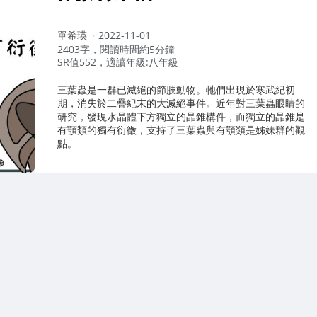
作
單希瑛
2022-11-01
者：
2403字，閱讀時間約5分鐘
SR值552，適讀年級:八年級
三葉蟲是一群已滅絕的節肢動物。牠們出現於寒武紀初
期，消失於二疊紀末的大滅絕事件。近年對三葉蟲眼睛的
研究，發現水晶體下方獨立的晶錐構件，而獨立的晶錐是
有顎類的獨有衍徵，支持了三葉蟲與有顎類是姊妹群的觀
點。