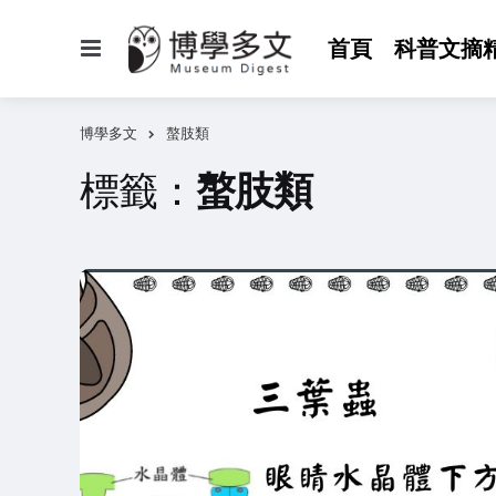
選
首頁
科普文摘
單
博學多文
螯肢類
標籤：
螯肢類