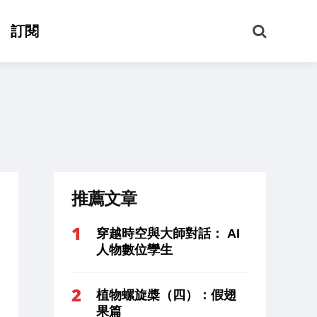
搜
訂閱
尋
推薦文章
穿越時空與大師對話： AI
人物數位孿生
植物螺旋槳（四）：假翅
果篇