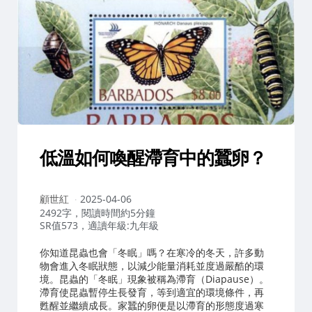
低溫如何喚醒滯育中的蠶卵？
作
顧世紅
2025-04-06
者：
2492字，閱讀時間約5分鐘
SR值573，適讀年級:九年級
你知道昆蟲也會「冬眠」嗎？在寒冷的冬天，許多動
物會進入冬眠狀態，以減少能量消耗並度過嚴酷的環
境。昆蟲的「冬眠」現象被稱為滯育（Diapause）。
滯育使昆蟲暫停生長發育，等到適宜的環境條件，再
甦醒並繼續成長。家蠶的卵便是以滯育的形態度過寒