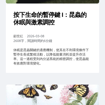
按下生命的暫停鍵 I：昆蟲的
休眠與激素調控
作
顧世紅
2026-03-08
者：
2608字，閱讀時間約6分鐘
休眠是昆蟲關鍵的適應機制，使其在不利環境條件下
暫停生長或繁殖活動，以降低能量消耗並提升存活
率。這一過程受到內分泌系統的精密調控，使昆蟲能
有效應對環境變化。