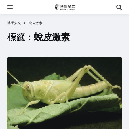
選
搜
單
尋
博學多文
蛻皮激素
標籤：
蛻皮激素