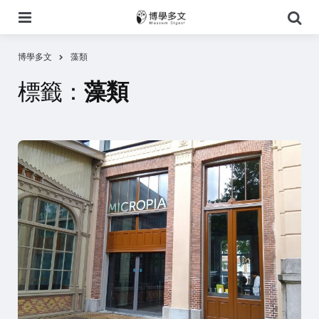
選
搜
單
尋
博學多文
藻類
標籤：
藻類