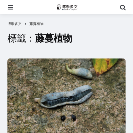
選
搜
單
尋
博學多文
藤蔓植物
標籤：
藤蔓植物