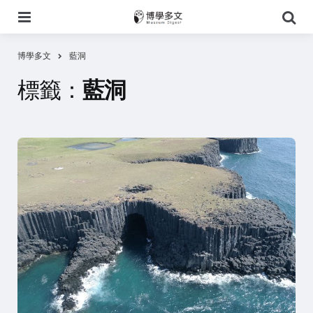
選
搜
單
尋
博學多文
藍洞
標籤：
藍洞