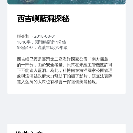
西吉嶼藍洞探秘
作
鍾令和
2018-08-01
者：
1846字，閱讀時間約4分鐘
SR值497，適讀年級:六年級
西吉嶼已經是臺灣第二座海洋國家公園「南方四島」
的一部分，由於安全考量、民眾在未經主管機關許可
下不能進入藍洞。為此，科博館在海洋國家公園管理
處與澎湖縣政府大力幫助下拍攝了影片，讓無法實際
進入藍洞的大眾也有機會一探這個美麗秘境。