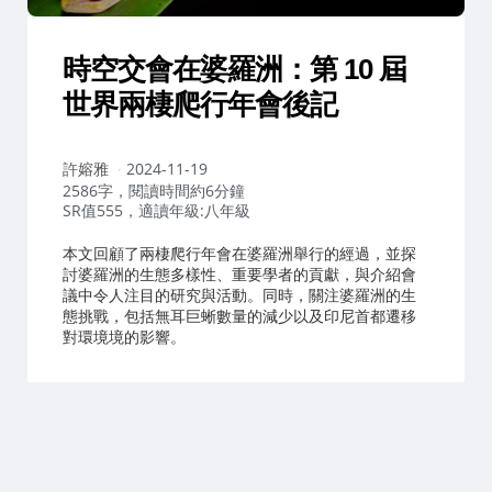
時空交會在婆羅洲：第 10 屆
世界兩棲爬行年會後記
作
許嫆雅
2024-11-19
者：
2586字，閱讀時間約6分鐘
SR值555，適讀年級:八年級
本文回顧了兩棲爬行年會在婆羅洲舉行的經過，並探
討婆羅洲的生態多樣性、重要學者的貢獻，與介紹會
議中令人注目的研究與活動。同時，關注婆羅洲的生
態挑戰，包括無耳巨蜥數量的減少以及印尼首都遷移
對環境境的影響。