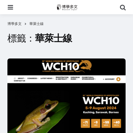
選
搜
單
尋
博學多文
華萊士線
標籤：
華萊士線