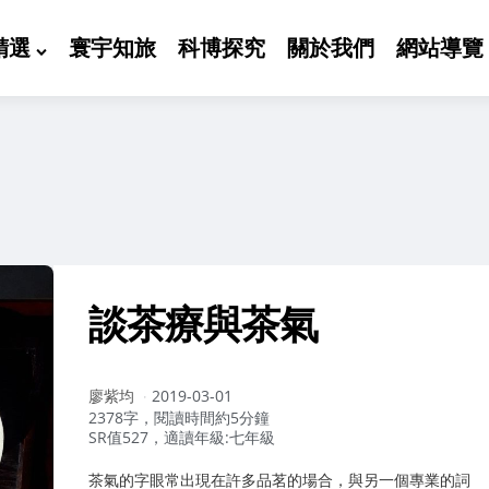
精選
寰宇知旅
科博探究
關於我們
網站導覽
談茶療與茶氣
作
廖紫均
2019-03-01
者：
2378字，閱讀時間約5分鐘
SR值527，適讀年級:七年級
茶氣的字眼常出現在許多品茗的場合，與另一個專業的詞