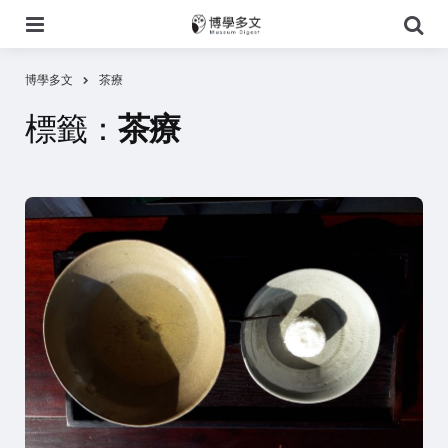
選
搜
單
尋
博學多文
茶療
標籤：
茶療