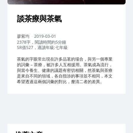
談茶療與茶氣
作
廖紫均
2019-03-01
者：
2378字，閱讀時間約5分鐘
SR值527，適讀年級:七年級
茶氣的字眼常出現在許多品茗的場合，與另一個專業
的詞彙 – 茶療，被許多人互相援用。茶氣成為流行，
與當今養生、健康的議題有密切相關，然茶氣與茶療
是來自不同的領域，各自指涉的事項並不相同，本文
希望透過這兩個詞彙的對比，釐清二者的差異。