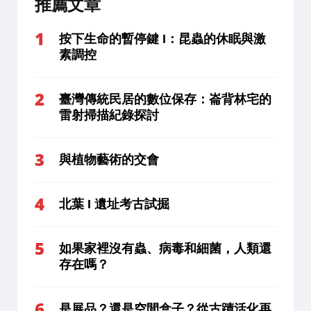
推薦文章
按下生命的暫停鍵 I：昆蟲的休眠與激
素調控
臺灣傳統民居的數位保存：崙背林宅的
雷射掃描紀錄探討
與植物藝術的交會
北葉 I 遺址考古試掘
如果家裡沒有蟲、病毒和細菌，人類還
存在嗎？
是展品？還是空間盒子？從古蹟活化再