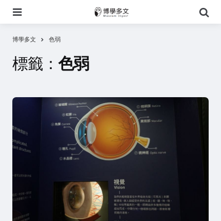
選
搜
單
尋
博學多文
色弱
標籤：
色弱