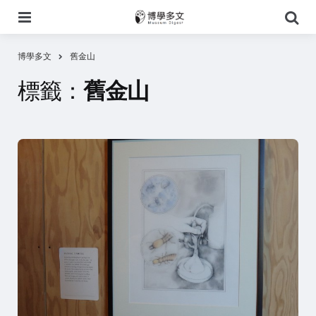
選
搜
單
尋
博學多文
舊金山
標籤：
舊金山