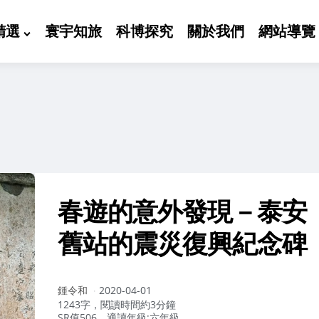
精選
寰宇知旅
科博探究
關於我們
網站導覽
春遊的意外發現－泰安
舊站的震災復興紀念碑
作
鍾令和
2020-04-01
者：
1243字，閱讀時間約3分鐘
SR值506，適讀年級:六年級