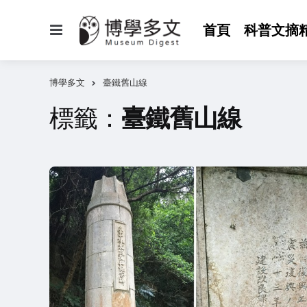
選
首頁
科普文摘
單
博學多文
臺鐵舊山線
標籤：
臺鐵舊山線