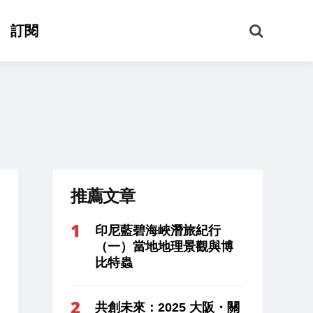
搜
訂閱
尋
推薦文章
印尼藍碧海峽潛旅紀行
（一）當地地理景觀與博
比特蟲
共創未來：2025 大阪・關