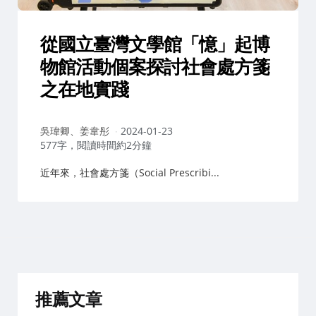
從國立臺灣文學館「憶」起博
物館活動個案探討社會處方箋
之在地實踐
作
吳瑋卿、姜韋彤
2024-01-23
者：
577字，閱讀時間約2分鐘
近年來，社會處方箋（Social Prescribi...
推薦文章