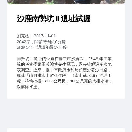
沙鹿南勢坑 II 遺址試掘
作
劉克竑
2017-11-01
者：
2642字，閱讀時間約6分鐘
SR值541，適讀年級:八年級
南勢坑 II 遺址的位置在臺中市沙鹿區， 1948 年由業
餘的考古學家王黃鴻博先生發現，過去曾經過多次地
表調查。近來，臺中市政府水利局預定沿著沙田路，
興建「山腳排水上游延伸段」（南山截水溝）治理工
程，準備挖掘 1809 公尺長，40 公尺寬的大排水溝，
以解除水患。