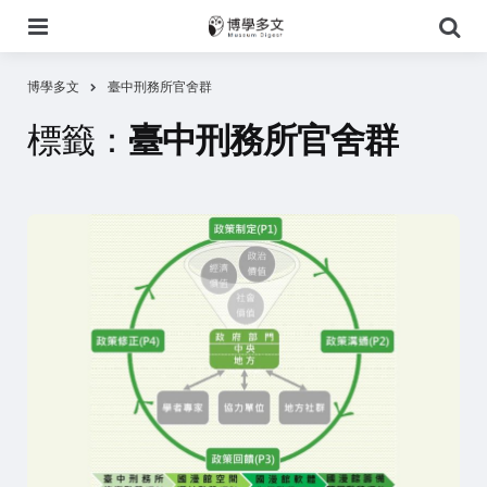
選
搜
單
尋
博學多文
臺中刑務所官舍群
標籤：
臺中刑務所官舍群