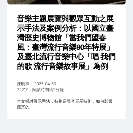
音樂主題展覽與觀眾互動之展
示手法及案例分析：以國立臺
灣歷史博物館「當我們望春
風：臺灣流行音樂90年特展」
及臺北流行音樂中心「唱 我們
的歌 流行音樂故事展」為例
作
陳明祥
2025-04-30
者：
722字，閱讀時間約2分鐘
本文探討展示手法，特別是聲音展示技術，如何影響
觀眾的...